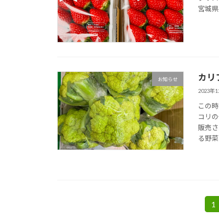
宮城県
カリ
お知らせ
2023年
この時
コリの
販売さ
る野菜
投
1
固
定