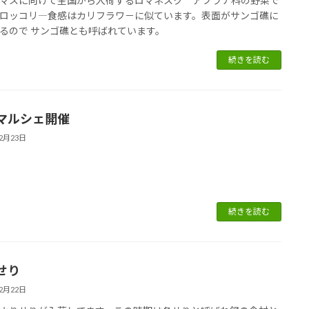
マスに向けて全国から入荷するロマネスク アブラナ科の野菜で
ロッコリ―食感はカリフラワ－に似ています。表面がサンゴ礁に
るので サンゴ礁とも呼ばれています。
続きを読む
マルシェ開催
12月23日
続きを読む
せり
12月22日