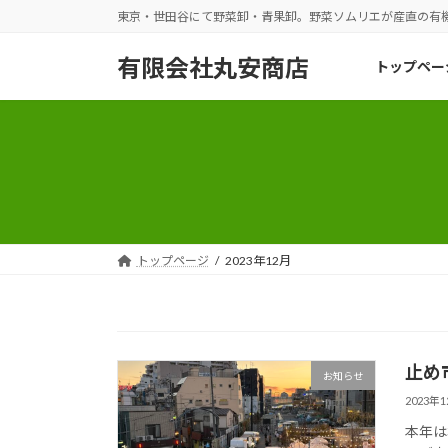
コ
ナ
東京・世田谷にて野菜卸・青果卸。野菜ソムリエが産直の有
ン
ビ
テ
ゲ
有限会社丸安商店
トップペー
ン
ー
ツ
シ
へ
ョ
ス
ン
キ
に
ッ
移
プ
動
トップページ
2023年12月
止め
お知らせ
2023年
本年は