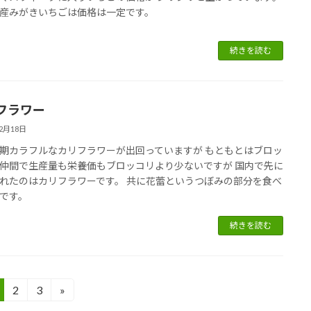
産みがきいちごは価格は一定です。
続きを読む
フラワー
12月18日
期カラフルなカリフラワーが出回っていますが もともとはブロッ
仲間で生産量も栄養価もブロッコリより少ないですが 国内で先に
れたのはカリフラワーです。 共に花蕾というつぼみの部分を食べ
です。
続きを読む
2
3
»
固
固
定
定