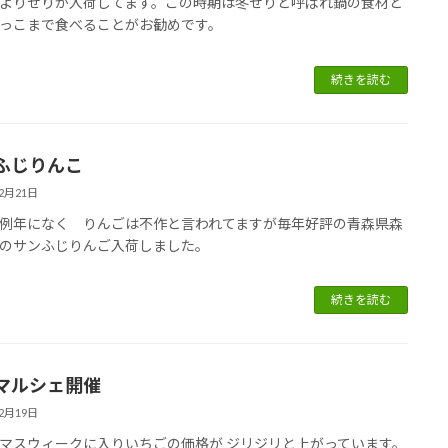
よりせりが入荷してます。この時期は冬せりと呼ばれ鍋の食材と
っこまで食べることがお勧めです。
続きを読む
ふじりんこ
12月21日
例年になく りんごは不作と言われてますが毎年好評の青森県森
のサンふじりんご入荷しました。
続きを読む
マルシェ開催
12月19日
マスウィークに入りいちごの価格が ジリジリと上がっています。