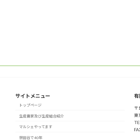
サイトメニュー
有
トップページ
〒1
東
生産農家及び生産組合紹介
TE
マルシェやってます
FA
世田谷で40年