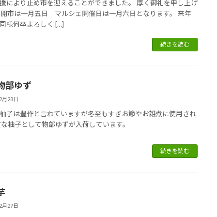
援により止め市を迎えることができました。 厚く御礼を申し上げ
 開市は一月五日 マルシェ開催日は一月六日となります。 来年
同様何卒よろしく […]
続きを読む
物部ゆず
12月28日
柚子は豊作と言わていますが冬至もすぎお節やお雑煮に使用され
質な柚子として物部ゆずが入荷しています。
続きを読む
芋
12月27日