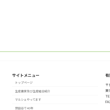
サイトメニュー
有
トップページ
〒1
東
生産農家及び生産組合紹介
TE
マルシェやってます
FA
世田谷で40年