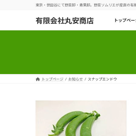
コ
ナ
東京・世田谷にて野菜卸・青果卸。野菜ソムリエが産直の有
ン
ビ
テ
ゲ
有限会社丸安商店
トップペー
ン
ー
ツ
シ
へ
ョ
ス
ン
キ
に
ッ
移
プ
動
トップページ
お知らせ
スナップエンドウ