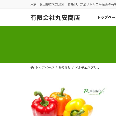
コ
ナ
東京・世田谷にて野菜卸・青果卸。野菜ソムリエが産直の有
ン
ビ
テ
ゲ
有限会社丸安商店
トップペー
ン
ー
ツ
シ
へ
ョ
ス
ン
キ
に
ッ
移
プ
動
トップページ
お知らせ
ドルチェパプリカ