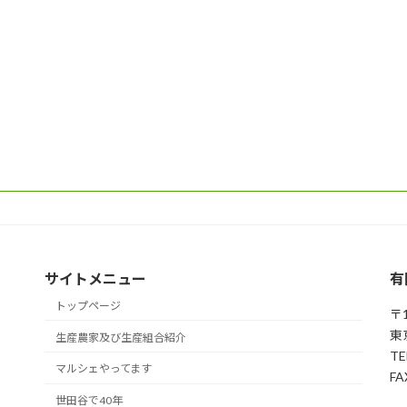
サイトメニュー
有
トップページ
〒1
東
生産農家及び生産組合紹介
TE
マルシェやってます
FA
世田谷で40年