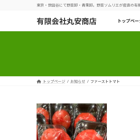
コ
ナ
東京・世田谷にて野菜卸・青果卸。野菜ソムリエが産直の有
ン
ビ
テ
ゲ
有限会社丸安商店
トップペー
ン
ー
ツ
シ
へ
ョ
ス
ン
キ
に
ッ
移
プ
動
トップページ
お知らせ
ファーストトマト