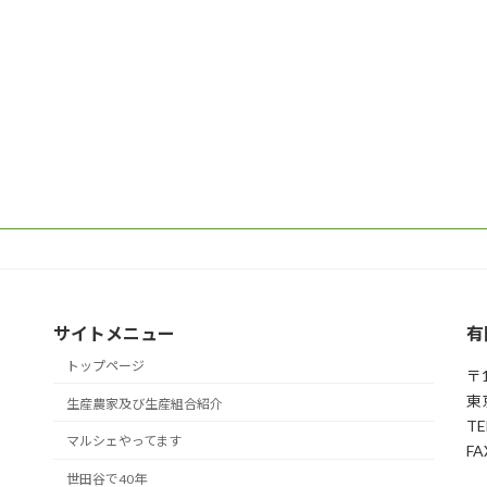
サイトメニュー
有
トップページ
〒1
東
生産農家及び生産組合紹介
TE
マルシェやってます
FA
世田谷で40年