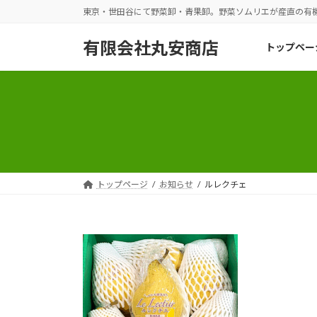
コ
ナ
東京・世田谷にて野菜卸・青果卸。野菜ソムリエが産直の有
ン
ビ
テ
ゲ
有限会社丸安商店
トップペー
ン
ー
ツ
シ
へ
ョ
ス
ン
キ
に
ッ
移
プ
動
トップページ
お知らせ
ルレクチェ