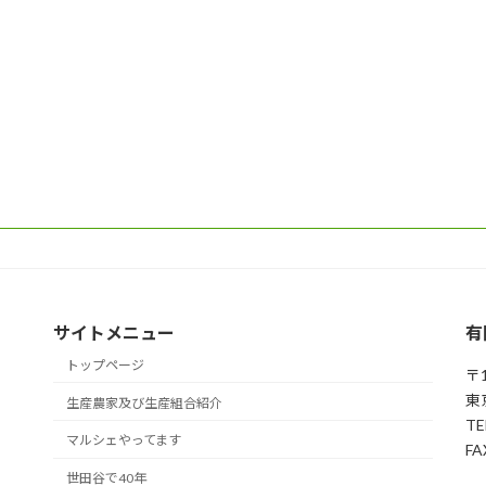
サイトメニュー
有
トップページ
〒1
東
生産農家及び生産組合紹介
TE
マルシェやってます
FA
世田谷で40年