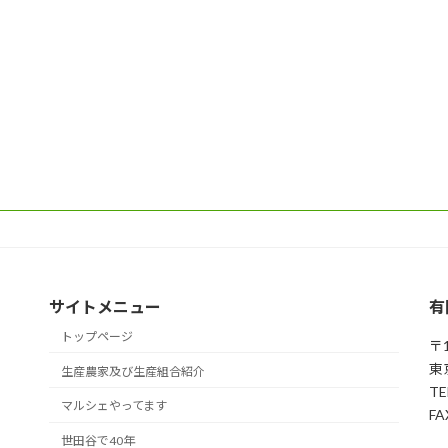
サイトメニュー
有
トップページ
〒1
東
生産農家及び生産組合紹介
TE
マルシェやってます
FA
世田谷で40年