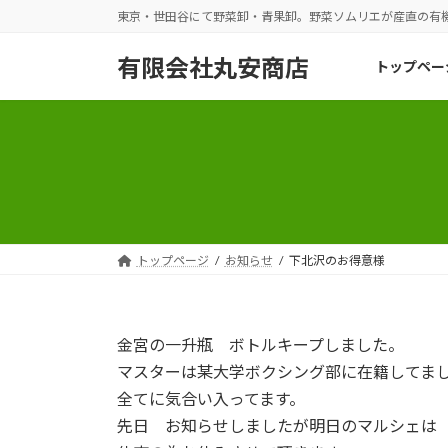
コ
ナ
東京・世田谷にて野菜卸・青果卸。野菜ソムリエが産直の有
ン
ビ
テ
ゲ
有限会社丸安商店
トップペー
ン
ー
ツ
シ
へ
ョ
ス
ン
キ
に
ッ
移
プ
動
トップページ
お知らせ
下北沢のお得意様
金宮の一升瓶 ボトルキープしました。
マスターは某大学ボクシング部に在籍してま
全てに気合い入ってます。
先日 お知らせしましたが明日のマルシェは