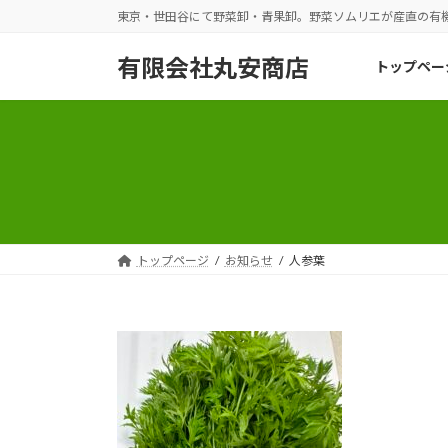
コ
ナ
東京・世田谷にて野菜卸・青果卸。野菜ソムリエが産直の有
ン
ビ
テ
ゲ
有限会社丸安商店
トップペー
ン
ー
ツ
シ
へ
ョ
ス
ン
キ
に
ッ
移
プ
動
トップページ
お知らせ
人参葉