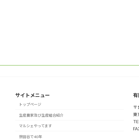
サイトメニュー
有
トップページ
〒1
東
生産農家及び生産組合紹介
TE
マルシェやってます
FA
世田谷で40年