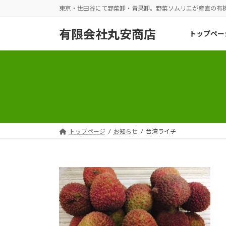
コ
ナ
東京・世田谷にて野菜卸・青果卸。野菜ソムリエが産直の有
ン
ビ
テ
ゲ
有限会社丸安商店
トップペー
ン
ー
ツ
シ
へ
ョ
ス
ン
キ
に
ッ
移
プ
動
トップページ
お知らせ
台湾ライチ