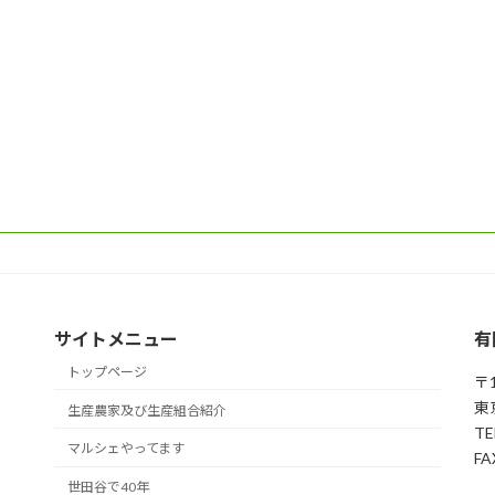
サイトメニュー
有
トップページ
〒1
東
生産農家及び生産組合紹介
TE
マルシェやってます
FA
世田谷で40年