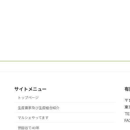
サイトメニュー
有
トップページ
〒1
東
生産農家及び生産組合紹介
TE
マルシェやってます
FA
世田谷で40年