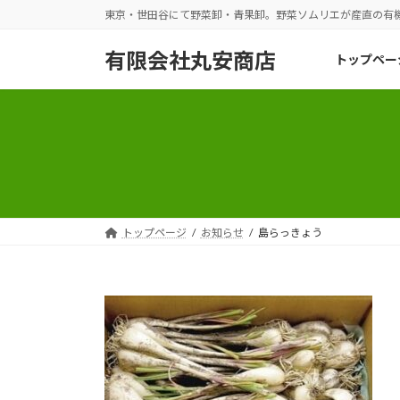
コ
ナ
東京・世田谷にて野菜卸・青果卸。野菜ソムリエが産直の有
ン
ビ
テ
ゲ
有限会社丸安商店
トップペー
ン
ー
ツ
シ
へ
ョ
ス
ン
キ
に
ッ
移
プ
動
トップページ
お知らせ
島らっきょう