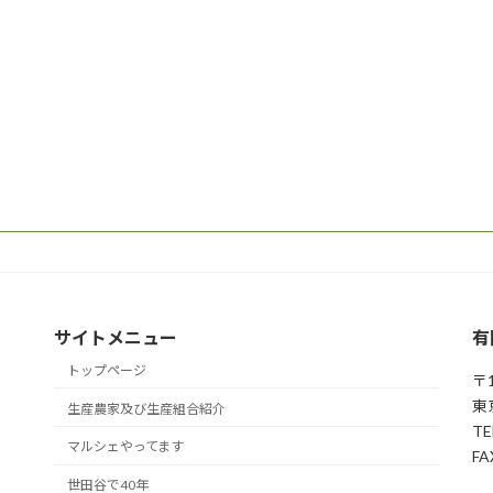
サイトメニュー
有
トップページ
〒1
東
生産農家及び生産組合紹介
TE
マルシェやってます
FA
世田谷で40年