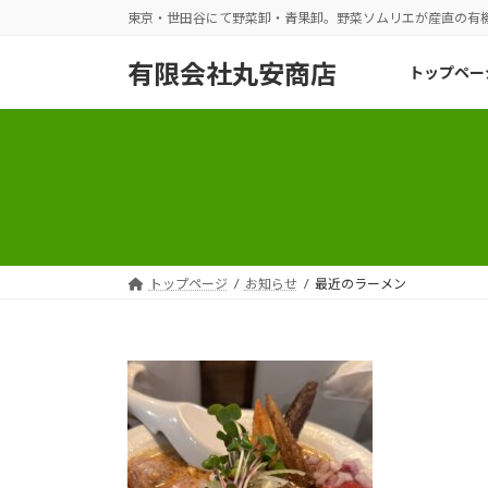
コ
ナ
東京・世田谷にて野菜卸・青果卸。野菜ソムリエが産直の有
ン
ビ
テ
ゲ
有限会社丸安商店
トップペー
ン
ー
ツ
シ
へ
ョ
ス
ン
キ
に
ッ
移
プ
動
トップページ
お知らせ
最近のラーメン