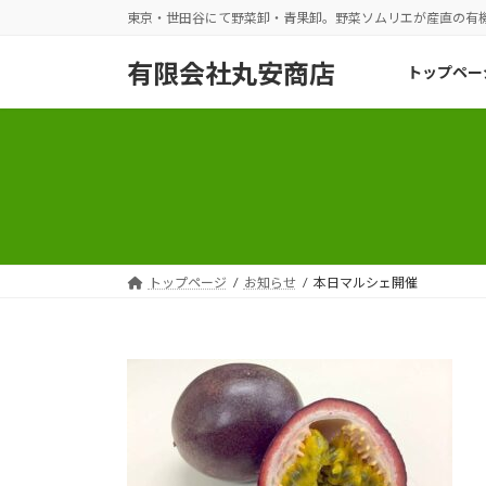
コ
ナ
東京・世田谷にて野菜卸・青果卸。野菜ソムリエが産直の有
ン
ビ
テ
ゲ
有限会社丸安商店
トップペー
ン
ー
ツ
シ
へ
ョ
ス
ン
キ
に
ッ
移
プ
動
トップページ
お知らせ
本日マルシェ開催