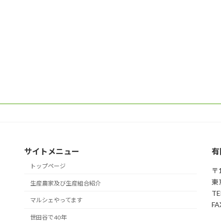
サイトメニュー
有
トップページ
〒1
東
生産農家及び生産組合紹介
TE
マルシェやってます
FA
世田谷で40年