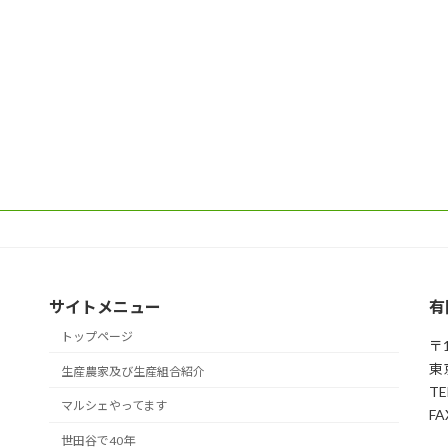
サイトメニュー
有
トップページ
〒1
東
生産農家及び生産組合紹介
TE
マルシェやってます
FA
世田谷で40年