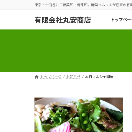
コ
ナ
東京・世田谷にて野菜卸・青果卸。野菜ソムリエが産直の有
ン
ビ
テ
ゲ
有限会社丸安商店
トップペー
ン
ー
ツ
シ
へ
ョ
ス
ン
キ
に
ッ
移
プ
動
トップページ
お知らせ
本日マルシェ開催