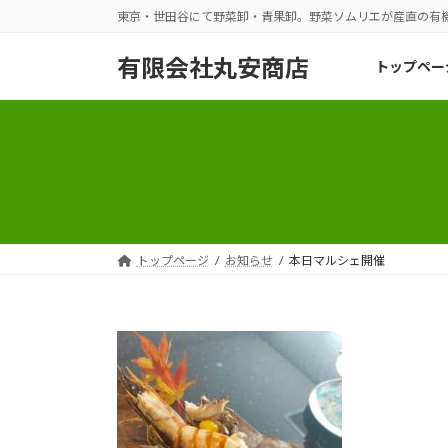
コ
ナ
東京・世田谷にて野菜卸・青果卸。野菜ソムリエが産直の有
ン
ビ
テ
ゲ
有限会社丸安商店
トップペー
ン
ー
ツ
シ
へ
ョ
ス
ン
キ
に
ッ
移
プ
動
トップページ
お知らせ
本日マルシェ開催