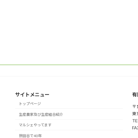
サイトメニュー
有
トップページ
〒1
東
生産農家及び生産組合紹介
TE
マルシェやってます
FA
世田谷で40年