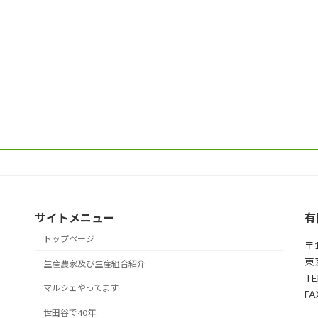
サイトメニュー
有
トップページ
〒1
東
生産農家及び生産組合紹介
TE
マルシェやってます
FA
世田谷で40年