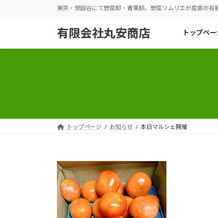
コ
ナ
東京・世田谷にて野菜卸・青果卸。野菜ソムリエが産直の有
ン
ビ
テ
ゲ
有限会社丸安商店
トップペー
ン
ー
ツ
シ
へ
ョ
ス
ン
キ
に
ッ
移
プ
動
トップページ
お知らせ
本日マルシェ開催