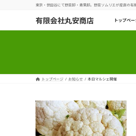
コ
ナ
東京・世田谷にて野菜卸・青果卸。野菜ソムリエが産直の有
ン
ビ
テ
ゲ
有限会社丸安商店
トップペー
ン
ー
ツ
シ
へ
ョ
ス
ン
キ
に
ッ
移
プ
動
トップページ
お知らせ
本日マルシェ開催