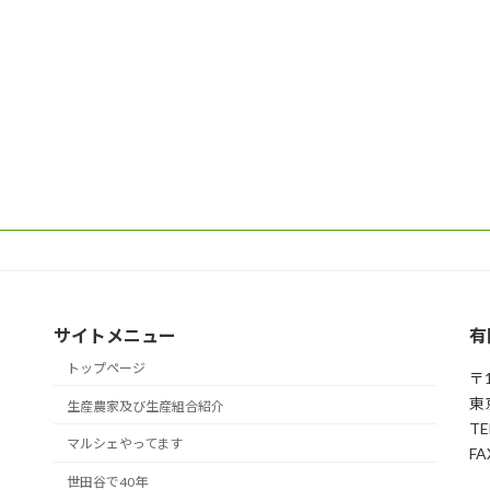
サイトメニュー
有
トップページ
〒1
東
生産農家及び生産組合紹介
TE
マルシェやってます
FA
世田谷で40年