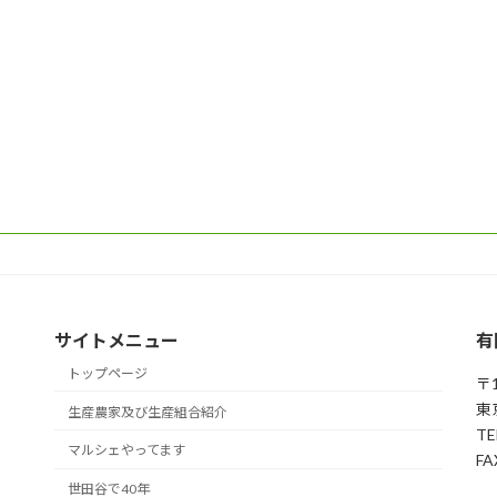
サイトメニュー
有
トップページ
〒1
東
生産農家及び生産組合紹介
TE
マルシェやってます
FA
世田谷で40年