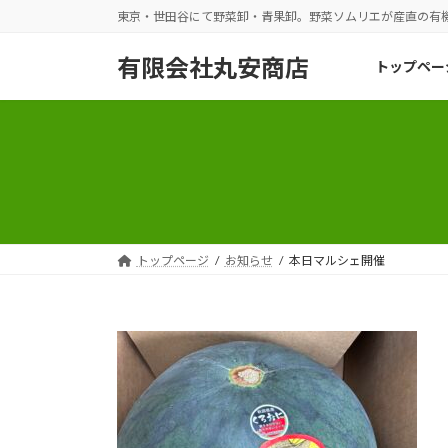
コ
ナ
東京・世田谷にて野菜卸・青果卸。野菜ソムリエが産直の有
ン
ビ
テ
ゲ
有限会社丸安商店
トップペー
ン
ー
ツ
シ
へ
ョ
ス
ン
キ
に
ッ
移
プ
動
トップページ
お知らせ
本日マルシェ開催