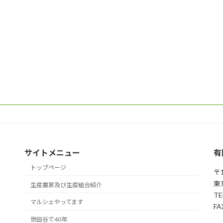
サイトメニュー
有
トップページ
〒1
東
生産農家及び生産組合紹介
TE
マルシェやってます
FA
世田谷で40年