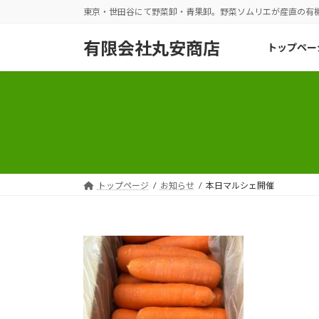
コ
ナ
東京・世田谷にて野菜卸・青果卸。野菜ソムリエが産直の有
ン
ビ
テ
ゲ
有限会社丸安商店
トップペー
ン
ー
ツ
シ
へ
ョ
ス
ン
キ
に
ッ
移
プ
動
トップページ
お知らせ
本日マルシェ開催