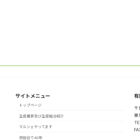
サイトメニュー
有
トップページ
〒1
東
生産農家及び生産組合紹介
TE
マルシェやってます
FA
世田谷で40年