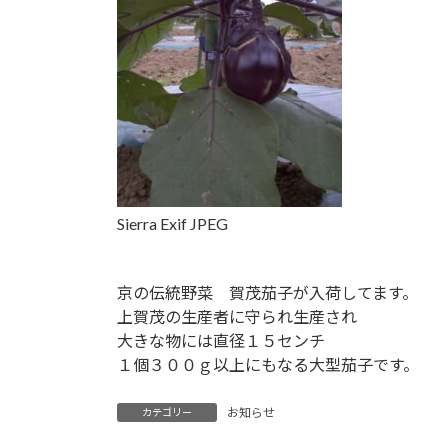
Sierra Exif JPEG
京の伝統野菜 賀茂茄子が入荷してます。
上賀茂の生産者に守られ生産され
大きな物には直径１５センチ
１個３００ｇ以上にもなる大型茄子です。
お知らせ
カテゴリー