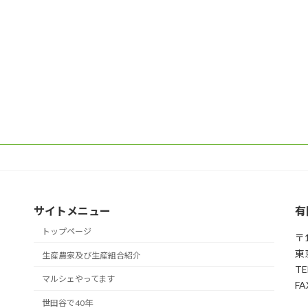
サイトメニュー
有
トップページ
〒1
東
生産農家及び生産組合紹介
TE
マルシェやってます
FA
世田谷で40年