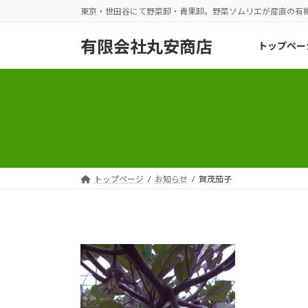
コ
ナ
東京・世田谷にて野菜卸・青果卸。野菜ソムリエが産直の有
ン
ビ
テ
ゲ
有限会社丸安商店
トップペー
ン
ー
ツ
シ
へ
ョ
ス
ン
キ
に
ッ
移
プ
動
トップページ
お知らせ
賀茂茄子