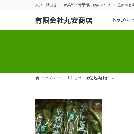
コ
ナ
東京・世田谷にて野菜卸・青果卸。野菜ソムリエが産直の有
ン
ビ
テ
ゲ
有限会社丸安商店
トップペー
ン
ー
ツ
シ
へ
ョ
ス
ン
キ
に
ッ
移
プ
動
トップページ
お知らせ
野辺地葉付きかぶ