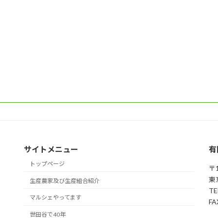
サイトメニュー
有
トップページ
〒1
東
生産農家及び生産組合紹介
TE
マルシェやってます
FA
世田谷で40年